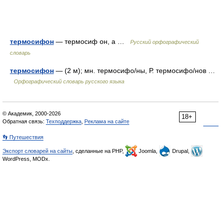
термосифон
— термосиф он, а …
Русский орфографический
словарь
термосифон
— (2 м); мн. термосифо/ны, Р. термосифо/нов …
Орфографический словарь русского языка
© Академик, 2000-2026
18+
Обратная связь:
Техподдержка
,
Реклама на сайте
👣 Путешествия
Экспорт словарей на сайты
, сделанные на PHP,
Joomla,
Drupal,
WordPress, MODx.