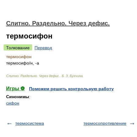
Слитно. Раздельно. Через дефис.
термосифон
Толкование
Перевод
термосифон
термосиф
о/
н, -а
Слитно. Раздельно. Через дефис.
.
Б. З. Букчина
.
Игры ⚽
Поможем решить контрольную работу
Синонимы
:
сифон
термосистема
термосопротивление