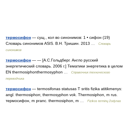
термосифон
— сущ., кол во синонимов: 1 • сифон (19)
Словарь синонимов ASIS. В.Н. Тришин. 2013 …
Словарь
синонимов
термосифон
— — [А.С.Гольдберг. Англо русский
энергетический словарь. 2006 г.] Тематики энергетика в целом
EN thermosiphonthermosyphon …
Справочник технического
переводчика
термосифон
— termosifonas statusas T sritis fizika atitikmenys:
angl. thermosiphon; thermosyphon vok. Thermosiphon, m rus.
термосифон, m pranc. thermosiphon, m …
Fizikos terminų žodynas