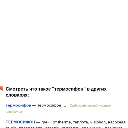
Смотреть что такое "термосифон" в других
словарях:
термосифон
— термосифон …
Орфографический словарь-
справочник
ТЕРМОСИФОН
— греч., от therme, теплота, и siphon, насосная