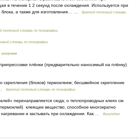
ая в течение 1 2 секунд после охлаждения. Используется при
 блока, а также для изготовления… …
Краткий толковый словарь
й толковый словарь по полиграфии
ковый словарь по полиграфии
ь анаграмм
рипрессовки плёнки (предварительно наносимый на плёнку)
 скрепления (блоков) термоклеем; бесшвейное скрепление
е …
Краткий толковый словарь по полиграфии
клей» перенаправляется сюда; о теплопроводных клеях см.
термоклей) клеящее вещество, способное многократно
и нагревании и застывать при охлаждении. Как …
Википедия