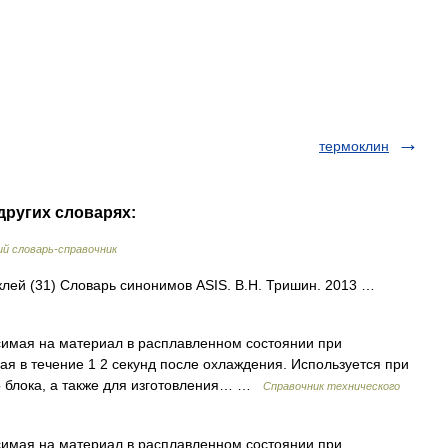
термоклин
других словарях:
й словарь-справочник
 клей (31) Словарь синонимов ASIS. В.Н. Тришин. 2013 …
имая на материал в расплавленном состоянии при
я в течение 1 2 секунд после охлаждения. Используется при
 блока, а также для изготовления… …
Справочник технического
имая на материал в расплавленном состоянии при