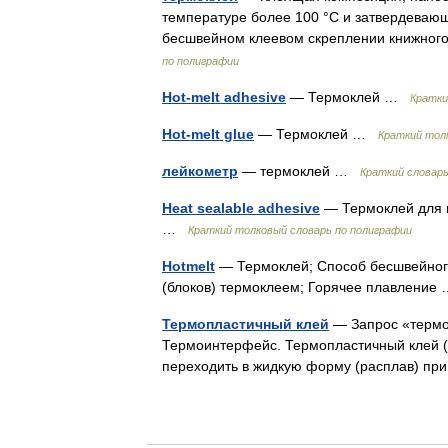
температуре более 100 °С и затвердевающ
бесшвейном клеевом скреплении книжного
по полиграфии
Hot-melt adhesive
— Термоклей …
Кратки
Hot-melt glue
— Термоклей …
Краткий тол
лейкометр
— термоклей …
Краткий словар
Heat sealable adhesive
— Термоклей для п
…
Краткий толковый словарь по полиграфии
Hotmelt
— Термоклей; Способ бесшвейного
(блоков) термоклеем; Горячее плавлени
Термопластичный клей
— Запрос «термо
Термоинтерфейс. Термопластичный клей (
переходить в жидкую форму (расплав) пр