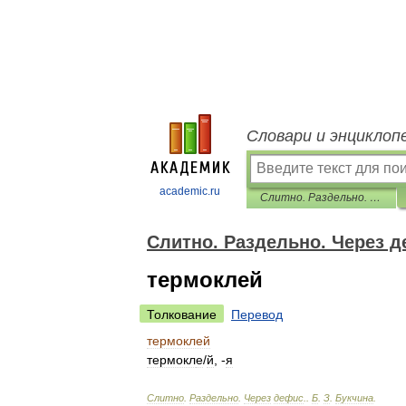
Словари и энциклоп
academic.ru
Слитно. Раздельно. Через дефис.
Слитно. Раздельно. Через д
термоклей
Толкование
Перевод
термоклей
термокл
е
/
й
, -
я
Слитно
.
Раздельно
.
Через
дефис
.
.
Б
.
З
.
Букчина
.