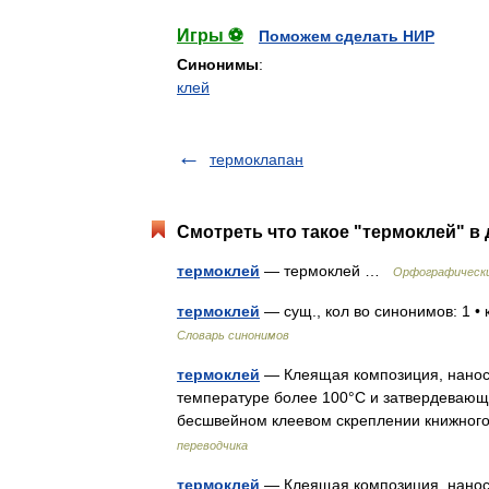
Игры ⚽
Поможем сделать НИР
Синонимы
:
клей
термоклапан
Смотреть что такое "термоклей" в 
термоклей
— термоклей …
Орфографически
термоклей
— сущ., кол во синонимов: 1 •
Словарь синонимов
термоклей
— Клеящая композиция, нанос
температуре более 100°С и затвердевающа
бесшвейном клеевом скреплении книжного
переводчика
термоклей
— Клеящая композиция, нанос