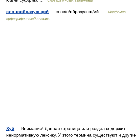
ющий суффикс …
Словарь многих выражений
словообразующий
— слов/о/образу/ющ/ий …
Морфемно-
орфографический словарь
Хуй
— Внимание! Данная страница или раздел содержит
ненормативную лексику. У этого термина существуют и другие