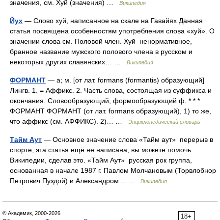
значения, см. Хуй (значения) …
Википедия
Йух
— Слово хуй, написанное на скале на Гавайях Данная
статья посвящена особенностям употребления слова «хуй». О
значении слова см. Половой член. Хуй ненормативное,
бранное название мужского полового члена в русском и
некоторых других славянских… …
Википедия
ФОРМАНТ
— а; м. [от лат. formans (formantis) образующий]
Лингв. 1. = Аффикс. 2. Часть слова, состоящая из суффикса и
окончания. Словообразующий, формообразующий ф. * * *
ФОРМАНТ ФОРМАНТ (от лат. formans образующий), 1) то же,
что аффикс (см. АФФИКС). 2)… …
Энциклопедический словарь
Тайм Аут
— Основное значение слова «Тайм аут» перерыв в
спорте, эта статья ещё не написана, вы можете помочь
Википедии, сделав это. «Тайм Аут» русская рок группа,
основанная в начале 1987 г. Павлом Молчановым (Торвлобнор
Петрович Пуздой) и Александром… …
Википедия
© Академик, 2000-2026
18+