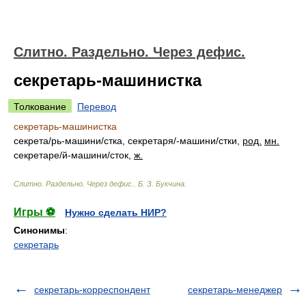
Слитно. Раздельно. Через дефис.
секретарь-машинистка
Толкование
Перевод
секретарь-машинистка
секрет
а/
рь-машин
и/
стка, секретар
я/
-машин
и/
стки,
род.
мн.
секретар
е/
й-машин
и/
сток,
ж.
Слитно. Раздельно. Через дефис.
.
Б. З. Букчина
.
Игры ⚽
Нужно сделать НИР?
Синонимы
:
секретарь
секретарь-корреспондент
секретарь-менеджер