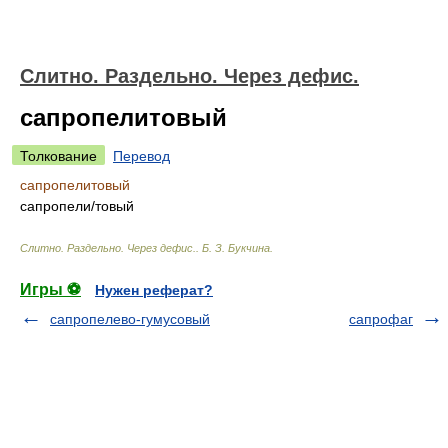
Слитно. Раздельно. Через дефис.
сапропелитовый
Толкование
Перевод
сапропелитовый
сапропел
и/
товый
Слитно. Раздельно. Через дефис.
.
Б. З. Букчина
.
Игры ⚽
Нужен реферат?
сапропелево-гумусовый
сапрофаг