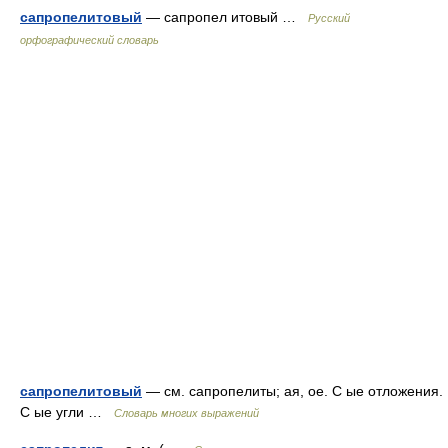
сапропелитовый
— сапропел итовый …
Русский
орфографический словарь
сапропелитовый
— см. сапропелиты; ая, ое. С ые отложения.
С ые угли …
Словарь многих выражений