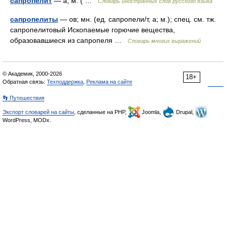
сапропелит
— а, м. ( …
Словарь иностранных слов русского языка
сапропелиты
— ов; мн. (ед. сапропели/т, а; м.); спец. см. тж.
сапропелитовый Ископаемые горючие вещества,
образовавшиеся из сапропеля …
Словарь многих выражений
© Академик, 2000-2026
18+
Обратная связь:
Техподдержка
,
Реклама на сайте
👣 Путешествия
Экспорт словарей на сайты
, сделанные на PHP,
Joomla,
Drupal,
WordPress, MODx.