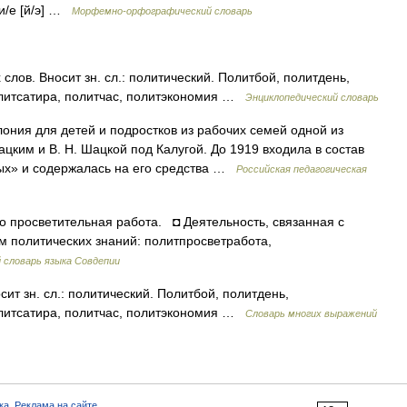
и/е [й/э] …
Морфемно-орфографический словарь
лов. Вносит зн. сл.: политический. Политбой, политдень,
литсатира, политчас, политэкономия …
Энциклопедический словарь
ония для детей и подростков из рабочих семей одной из
ацким и В. Н. Шацкой под Калугой. До 1919 входила в состав
тдых» и содержалась на его средства …
Российская педагогическая
 просветительная работа. ◘ Деятельность, связанная с
 политических знаний: политпросветработа,
 словарь языка Совдепии
ит зн. сл.: политический. Политбой, политдень,
литсатира, политчас, политэкономия …
Словарь многих выражений
ка
,
Реклама на сайте