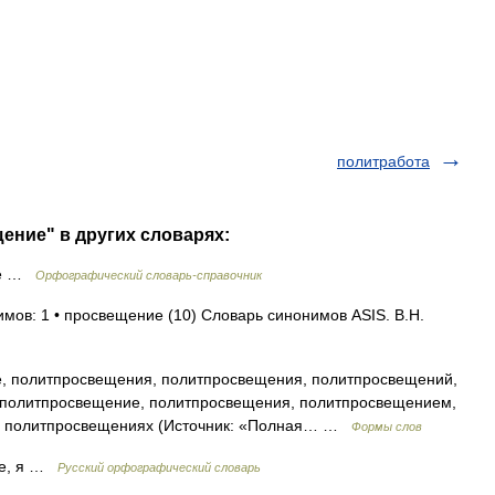
политработа
ение" в других словарях:
ие …
Орфографический словарь-справочник
имов: 1 • просвещение (10) Словарь синонимов ASIS. В.Н.
 политпросвещения, политпросвещения, политпросвещений,
политпросвещение, политпросвещения, политпросвещением,
, политпросвещениях (Источник: «Полная… …
Формы слов
ие, я …
Русский орфографический словарь