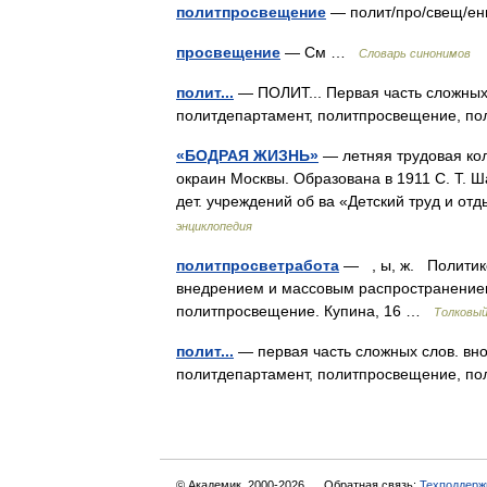
политпросвещение
— полит/про/свещ/ен
просвещение
— См …
Словарь синонимов
полит...
— ПОЛИТ... Первая часть сложных с
политдепартамент, политпросвещение, по
«БОДРАЯ ЖИЗНЬ»
— летняя трудовая кол
окраин Москвы. Образована в 1911 С. Т. Ш
дет. учреждений об ва «Детский труд и о
энциклопедия
политпросветработа
— , ы, ж. Политико
внедрением и массовым распространением
политпросвещение. Купина, 16 …
Толковый
полит...
— первая часть сложных слов. внос
политдепартамент, политпросвещение, по
© Академик, 2000-2026
Обратная связь:
Техподдерж