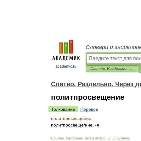
Словари и энциклоп
academic.ru
Слитно. Раздельно. Через дефис.
Слитно. Раздельно. Через д
политпросвещение
Толкование
Перевод
политпросвещение
политпросвещ
е
/
ние
, -
я
Слитно
.
Раздельно
.
Через
дефис
.
.
Б
.
З
.
Букчина
.