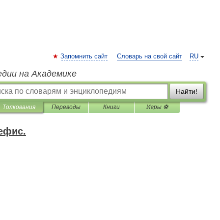
Запомнить сайт
Словарь на свой сайт
RU
едии на Академике
Найти!
Толкования
Переводы
Книги
Игры ⚽
ефис.