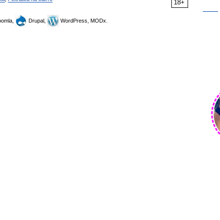
18+
omla,
Drupal,
WordPress, MODx.