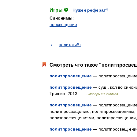
Игры ⚽
Нужен реферат?
Синонимы
:
просвещение
политотчёт
Смотреть что такое "политпросвещ
политпросвещение
— политпросвещен
политпросвещение
— сущ., кол во синон
Тришин. 2013 …
Словарь синонимов
политпросвещение
— политпросвещение,
политпросвещению, политпросвещениям, 
политпросвещениями, политпросвещении
политпросвещение
— политпросвещ ен