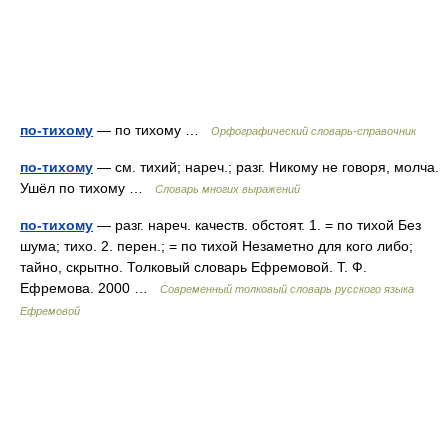
по-тихому
— по тихому …
Орфографический словарь-справочник
по-тихому
— см. тихий; нареч.; разг. Никому не говоря, молча.
Ушёл по тихому …
Словарь многих выражений
по-тихому
— разг. нареч. качеств. обстоят. 1. = по тихой Без
шума; тихо. 2. перен.; = по тихой Незаметно для кого либо;
тайно, скрытно. Толковый словарь Ефремовой. Т. Ф.
Ефремова. 2000 …
Современный толковый словарь русского языка
Ефремовой