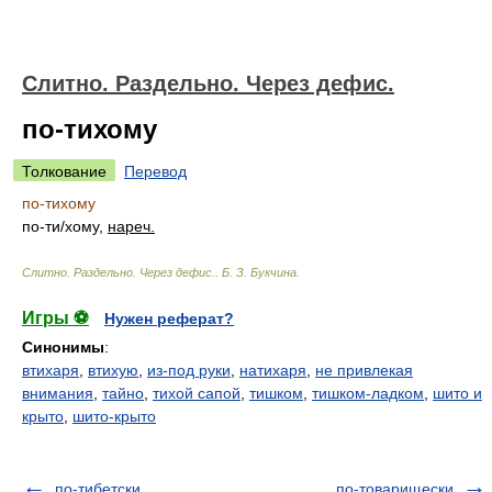
Слитно. Раздельно. Через дефис.
по-тихому
Толкование
Перевод
по-тихому
по-т
и/
хому,
нареч.
Слитно. Раздельно. Через дефис.
.
Б. З. Букчина
.
Игры ⚽
Нужен реферат?
Синонимы
:
втихаря
,
втихую
,
из-под руки
,
натихаря
,
не привлекая
внимания
,
тайно
,
тихой сапой
,
тишком
,
тишком-ладком
,
шито и
крыто
,
шито-крыто
по-тибетски
по-товарищески