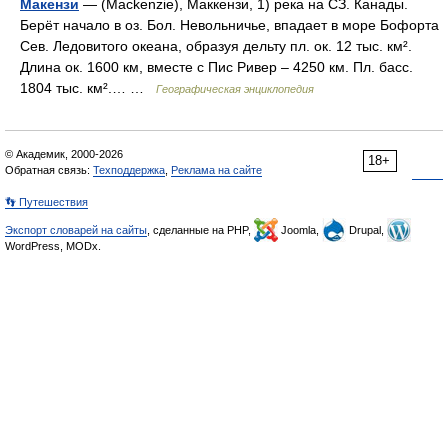
Макензи
— (Mackenzie), Маккензи, 1) река на СЗ. Канады.
Берёт начало в оз. Бол. Невольничье, впадает в море Бофорта
Сев. Ледовитого океана, образуя дельту пл. ок. 12 тыс. км².
Длина ок. 1600 км, вместе с Пис Ривер – 4250 км. Пл. басс.
1804 тыс. км².… …
Географическая энциклопедия
© Академик, 2000-2026
18+
Обратная связь:
Техподдержка
,
Реклама на сайте
👣 Путешествия
Экспорт словарей на сайты
, сделанные на PHP,
Joomla,
Drupal,
WordPress, MODx.