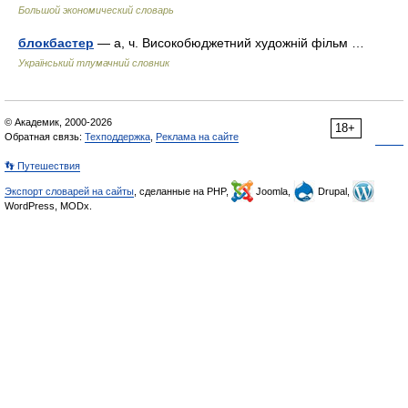
Большой экономический словарь
блокбастер
— а, ч. Високобюджетний художній фільм …
Український тлумачний словник
© Академик, 2000-2026
18+
Обратная связь:
Техподдержка
,
Реклама на сайте
👣 Путешествия
Экспорт словарей на сайты
, сделанные на PHP,
Joomla,
Drupal,
WordPress, MODx.