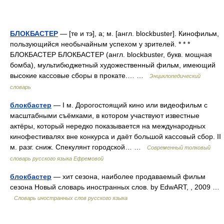
БЛОКБАСТЕР
— [те и тэ], а; м. [англ. blockbuster]. Кинофильм,
пользующийся необычайным успехом у зрителей. * * *
БЛОКБАСТЕР БЛОКБАСТЕР (англ. blockbuster, букв. мощная
бомба), мультибюджетный художественный фильм, имеющий
высокие кассовые сборы в прокате.… …
Энциклопедический
словарь
блокбастер
— I м. Дорогостоящий кино или видеофильм с
масштабными съёмками, в котором участвуют известные
актёры, который нередко показывается на международных
кинофестивалях вне конкурса и даёт большой кассовый сбор. II
м. разг. сниж. Спекулянт городской… …
Современный толковый
словарь русского языка Ефремовой
блокбастер
— хит сезона, наиболее продаваемый фильм
сезона Новый словарь иностранных слов. by EdwART, , 2009 …
Словарь иностранных слов русского языка