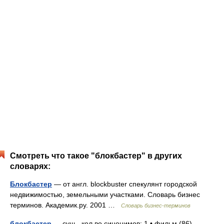
Смотреть что такое "блокбастер" в других
словарях:
Блокбастер
— от англ. blockbuster спекулянт городской
недвижимостью, земельными участками. Словарь бизнес
терминов. Академик.ру. 2001 …
Словарь бизнес-терминов
блокбастер
— сущ., кол во синонимов: 1 • фильм (86)