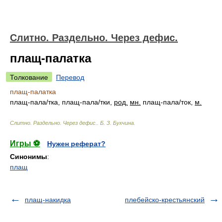
Слитно. Раздельно. Через дефис.
плащ-палатка
Толкование
Перевод
плащ-палатка
плащ-пал
а/
тка, плащ-пал
а/
тки,
род.
мн.
плащ-пал
а/
ток,
м.
Слитно. Раздельно. Через дефис.
.
Б. З. Букчина
.
Игры ⚽
Нужен реферат?
Синонимы
:
плащ
плащ-накидка
плебейско-крестьянский