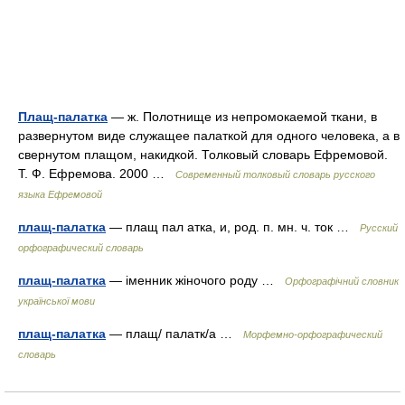
Плащ-палатка
— ж. Полотнище из непромокаемой ткани, в
развернутом виде служащее палаткой для одного человека, а в
свернутом плащом, накидкой. Толковый словарь Ефремовой.
Т. Ф. Ефремова. 2000 …
Современный толковый словарь русского
языка Ефремовой
плащ-палатка
— плащ пал атка, и, род. п. мн. ч. ток …
Русский
орфографический словарь
плащ-палатка
— іменник жіночого роду …
Орфографічний словник
української мови
плащ-палатка
— плащ/ палатк/а …
Морфемно-орфографический
словарь