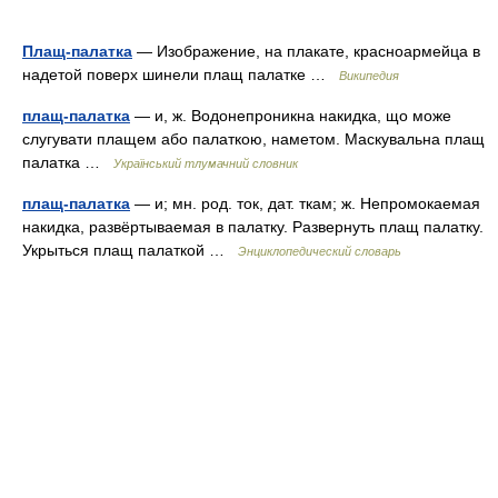
Плащ-палатка
— Изображение, на плакате, красноармейца в
надетой поверх шинели плащ палатке …
Википедия
плащ-палатка
— и, ж. Водонепроникна накидка, що може
слугувати плащем або палаткою, наметом. Маскувальна плащ
палатка …
Український тлумачний словник
плащ-палатка
— и; мн. род. ток, дат. ткам; ж. Непромокаемая
накидка, развёртываемая в палатку. Развернуть плащ палатку.
Укрыться плащ палаткой …
Энциклопедический словарь