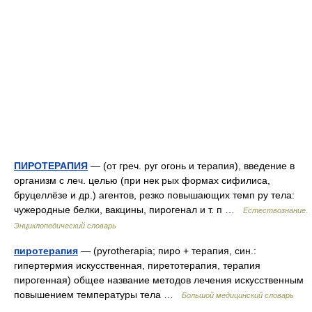
ПИРОТЕРАПИЯ
— (от греч. руг огонь и терапия), введение в
организм с леч. целью (при нек рых формах сифилиса,
бруцеллёзе и др.) агентов, резко повышающих темп ру тела:
чужеродные белки, вакцины, пирогенал и т. п …
Естествознание.
Энциклопедический словарь
пиротерапия
— (pyrotherapia; пиро + терапия, син.:
гипертермия искусственная, пиретотерапия, терапия
пирогенная) общее название методов лечения искусственным
повышением температуры тела …
Большой медицинский словарь