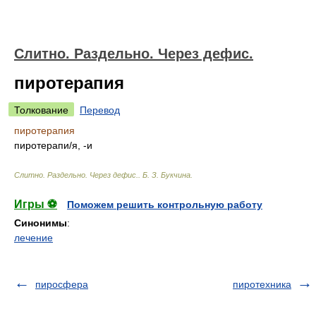
Слитно. Раздельно. Через дефис.
пиротерапия
Толкование
Перевод
пиротерапия
пиротерап
и/
я, -и
Слитно. Раздельно. Через дефис.
.
Б. З. Букчина
.
Игры ⚽
Поможем решить контрольную работу
Синонимы
:
лечение
пиросфера
пиротехника