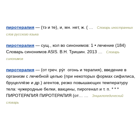
пиротерапия
— (тэ и те), и, мн. нет, ж. ( …
Словарь иностранных
слов русского языка
пиротерапия
— сущ., кол во синонимов: 1 • лечение (184)
Словарь синонимов ASIS. В.Н. Тришин. 2013 …
Словарь
синонимов
пиротерапия
— (от греч. pýr огонь и терапия), введение в
организм с лечебной целью (при некоторых формах сифилиса,
бруцеллёзе и др.) агентов, резко повышающих температуру
тела: чужеродные белки, вакцины, пирогенал и т. п. * * *
ПИРОТЕРАПИЯ ПИРОТЕРАПИЯ (от… …
Энциклопедический
словарь