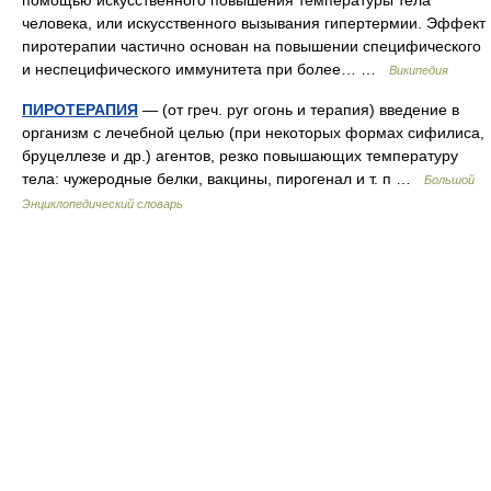
помощью искусственного повышения температуры тела
человека, или искусственного вызывания гипертермии. Эффект
пиротерапии частично основан на повышении специфического
и неспецифического иммунитета при более… …
Википедия
ПИРОТЕРАПИЯ
— (от греч. pyr огонь и терапия) введение в
организм с лечебной целью (при некоторых формах сифилиса,
бруцеллезе и др.) агентов, резко повышающих температуру
тела: чужеродные белки, вакцины, пирогенал и т. п …
Большой
Энциклопедический словарь