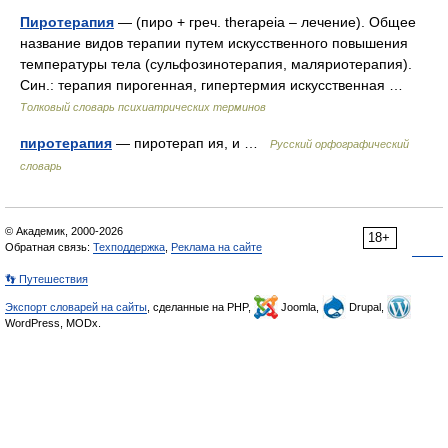
Пиротерапия
— (пиро + греч. therapeia – лечение). Общее
название видов терапии путем искусственного повышения
температуры тела (сульфозинотерапия, маляриотерапия).
Син.: терапия пирогенная, гипертермия искусственная …
Толковый словарь психиатрических терминов
пиротерапия
— пиротерап ия, и …
Русский орфографический
словарь
© Академик, 2000-2026
18+
Обратная связь:
Техподдержка
,
Реклама на сайте
👣 Путешествия
Экспорт словарей на сайты
, сделанные на PHP,
Joomla,
Drupal,
WordPress, MODx.