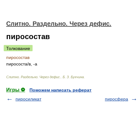
Слитно. Раздельно. Через дефис.
пиросостав
Толкование
пиросостав
пиросост
а/
в, -а
Слитно. Раздельно. Через дефис.
.
Б. З. Букчина
.
Игры ⚽
Поможем написать реферат
пиросиликат
пиросфера