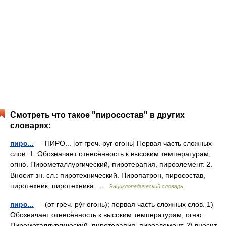
Смотреть что такое "пиросостав" в других
словарях:
пиро...
— ПИРО... [от греч. pyr огонь] Первая часть сложных
слов. 1. Обозначает отнесённость к высоким температурам,
огню. Пирометаллургический, пиротерапия, пироэлемент. 2.
Вносит зн. сл.: пиротехнический. Пиропатрон, пиросостав,
пиротехник, пиротехника …
Энциклопедический словарь
пиро...
— (от греч. pýr огонь); первая часть сложных слов. 1)
Обозначает отнесённость к высоким температурам, огню.
Пирометаллургический, пиротерапия, пироэлемент. 2) вносит