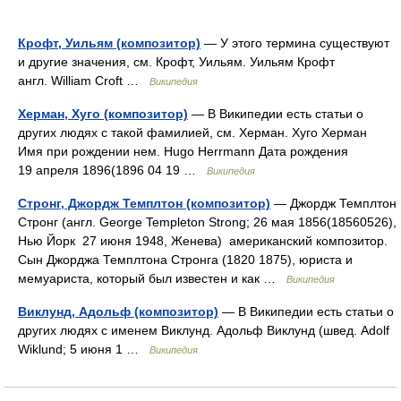
Крофт, Уильям (композитор)
— У этого термина существуют
и другие значения, см. Крофт, Уильям. Уильям Крофт
англ. William Croft …
Википедия
Херман, Хуго (композитор)
— В Википедии есть статьи о
других людях с такой фамилией, см. Херман. Хуго Херман
Имя при рождении нем. Hugo Herrmann Дата рождения
19 апреля 1896(1896 04 19 …
Википедия
Стронг, Джордж Темплтон (композитор)
— Джордж Темплтон
Стронг (англ. George Templeton Strong; 26 мая 1856(18560526),
Нью Йорк 27 июня 1948, Женева) американский композитор.
Сын Джорджа Темплтона Стронга (1820 1875), юриста и
мемуариста, который был известен и как …
Википедия
Виклунд, Адольф (композитор)
— В Википедии есть статьи о
других людях с именем Виклунд. Адольф Виклунд (швед. Adolf
Wiklund; 5 июня 1 …
Википедия