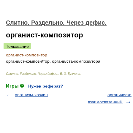
Слитно. Раздельно. Через дефис.
органист-композитор
Толкование
органист-композитор
орган
и/
ст-композ
и/
тор, орган
и/
ста-композ
и/
тора
Слитно. Раздельно. Через дефис.
.
Б. З. Букчина
.
Игры ⚽
Нужен реферат?
организм-хозяин
органически
взаимосвязанный