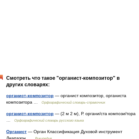
Смотреть что такое "органист-композитор" в
других словарях:
органист-композитор
— органист композитор, органиста
композитора …
Орфографический словарь-справочник
органист-композитор
— (2 м 2 м), Р. органи/ста компози/тора
…
Орфографический словарь русского языка
Органист
— Орган Классификация Духовой инструмент
Диапазон …
Википедия