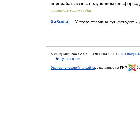
перерабатывать с получением фосфорсо
советская энциклопедия
Хибины
— У этого термина существуют и 
© Академик, 2000-2026
Обратная связь:
Техподдерж
👣 Путешествия
Экспорт словарей на сайты
, сделанные на PHP,
Jo