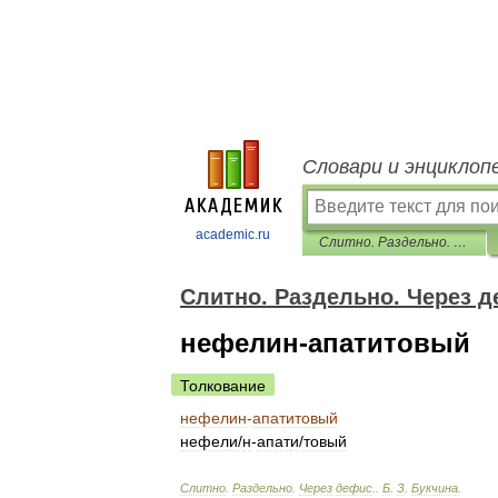
Словари и энциклоп
academic.ru
Слитно. Раздельно. Через дефис.
Слитно. Раздельно. Через д
нефелин-апатитовый
Толкование
нефелин
-
апатитовый
нефел
и
/
н
-
апат
и
/
товый
Слитно
.
Раздельно
.
Через
дефис
.
.
Б
.
З
.
Букчина
.