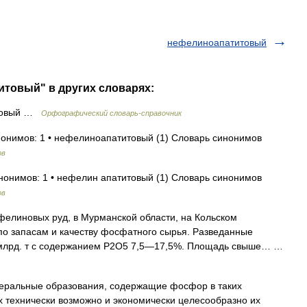
нефелиноапатитовый
итовый" в других словарях:
товый …
Орфографический словарь-справочник
нонимов: 1 • нефелиноапатитовый (1) Словарь синонимов
ов
инонимов: 1 • нефелин апатитовый (1) Словарь синонимов
ов
елиновых руд, в Мурманской области, на Кольском
по запасам и качеству фосфатного сырья. Разведанные
 млрд. т с содержанием P2О5 7,5—17,5%. Площадь свыше… …
ьные образования, содержащие фосфор в таких
х технически возможно и экономически целесообразно их