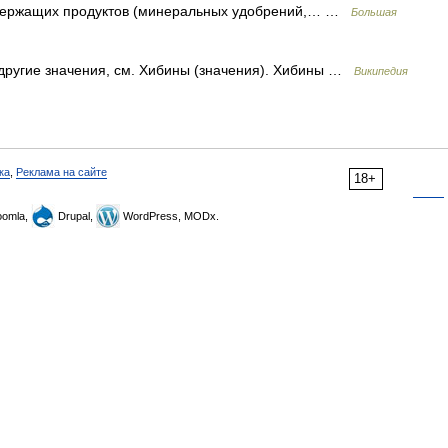
держащих продуктов (минеральных удобрений,… …
Большая
другие значения, см. Хибины (значения). Хибины …
Википедия
ка
,
Реклама на сайте
18+
omla,
Drupal,
WordPress, MODx.