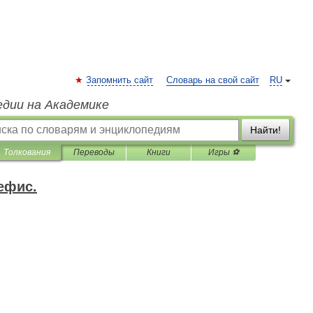
Запомнить сайт
Словарь на свой сайт
RU
едии на Академике
Найти!
Толкования
Переводы
Книги
Игры ⚽
ефис.