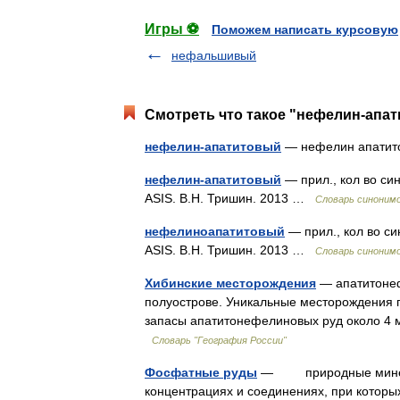
Игры ⚽
Поможем написать курсовую
нефальшивый
Смотреть что такое "нефелин-апат
нефелин-апатитовый
— нефелин апати
нефелин-апатитовый
— прил., кол во си
ASIS. В.Н. Тришин. 2013 …
Словарь синоним
нефелиноапатитовый
— прил., кол во с
ASIS. В.Н. Тришин. 2013 …
Словарь синоним
Хибинские месторождения
— апатитонеф
полуострове. Уникальные месторождения 
запасы апатитонефелиновых руд около 4
Словарь "География России"
Фосфатные руды
— природные минерал
концентрациях и соединениях, при которы