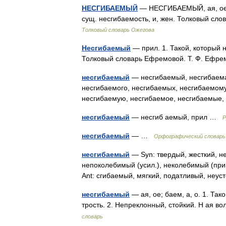
НЕСГИБАЕМЫЙ
— НЕСГИБАЕМЫЙ, ая, ое; 
сущ. несгибаемость, и, жен. Толковый сл
Толковый словарь Ожегова
Несгибаемый
— прил. 1. Такой, который н
Толковый словарь Ефремовой. Т. Ф. Ефр
несгибаемый
— несгибаемый, несгибаема
несгибаемого, несгибаемых, несгибаемому
несгибаемую, несгибаемое, несгибаемые
несгибаемый
— несгиб аемый, прил …
Р
несгибаемый
— …
Орфографический словарь 
несгибаемый
— Syn: твердый, жесткий, не
непоколебимый (усил.), неколебимый (припод
Ant: сгибаемый, мягкий, податливый, неу
несгибаемый
— ая, ое; баем, а, о. 1. Так
трость. 2. Непреклонный, стойкий. Н ая в
словарь