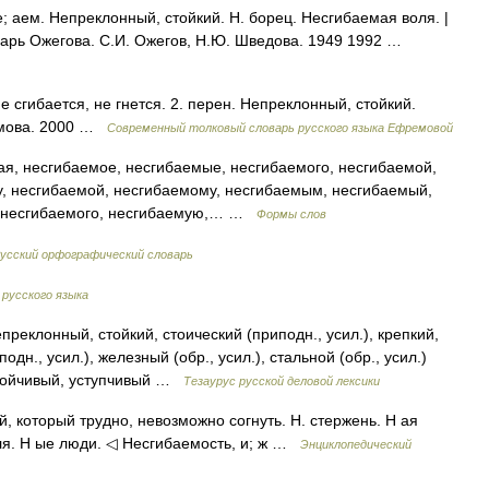
аем. Непреклонный, стойкий. Н. борец. Несгибаемая воля. |
оварь Ожегова. С.И. Ожегов, Н.Ю. Шведова. 1949 1992 …
е сгибается, не гнется. 2. перен. Непреклонный, стойкий.
емова. 2000 …
Современный толковый словарь русского языка Ефремовой
я, несгибаемое, несгибаемые, несгибаемого, несгибаемой,
, несгибаемой, несгибаемому, несгибаемым, несгибаемый,
, несгибаемого, несгибаемую,… …
Формы слов
усский орфографический словарь
русского языка
преклонный, стойкий, стоический (приподн., усил.), крепкий,
н., усил.), железный (обр., усил.), стальной (обр., усил.)
стойчивый, уступчивый …
Тезаурус русской деловой лексики
ой, который трудно, невозможно согнуть. Н. стержень. Н ая
оля. Н ые люди. ◁ Несгибаемость, и; ж …
Энциклопедический