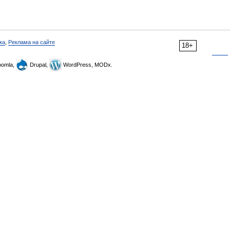
ка
,
Реклама на сайте
18+
omla,
Drupal,
WordPress, MODx.