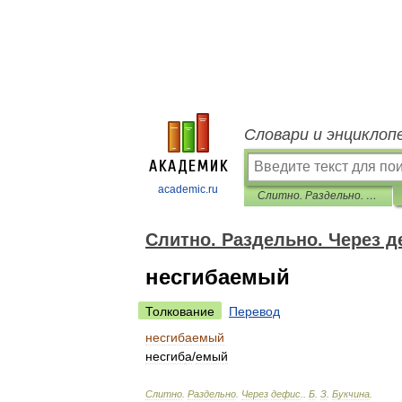
Словари и энциклоп
academic.ru
Слитно. Раздельно. Через дефис.
Слитно. Раздельно. Через д
несгибаемый
Толкование
Перевод
несгибаемый
несгиб
а
/
емый
Слитно
.
Раздельно
.
Через
дефис
.
.
Б
.
З
.
Букчина
.