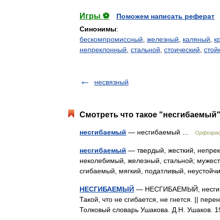
Игры ⚽
Поможем написать реферат
Синонимы
:
бескомпромиссный
,
железный
,
каляный
,
к
непреклонный
,
стальной
,
стоический
,
стой
несвязный
Смотреть что такое "несгибаемый"
несгибаемый
— несгибаемый …
Орфограф
несгибаемый
— твердый, жесткий, непрек
неколебимый, железный, стальной; мужест
сгибаемый, мягкий, податливый, неустой
НЕСГИБАЕМЫЙ
— НЕСГИБАЕМЫЙ, несгиба
Такой, что не сгибается, не гнется. || пе
Толковый словарь Ушакова. Д.Н. Ушаков.