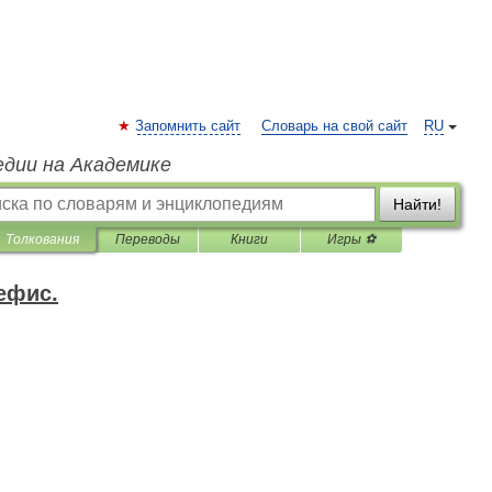
Запомнить сайт
Словарь на свой сайт
RU
едии на Академике
Найти!
Толкования
Переводы
Книги
Игры ⚽
ефис.