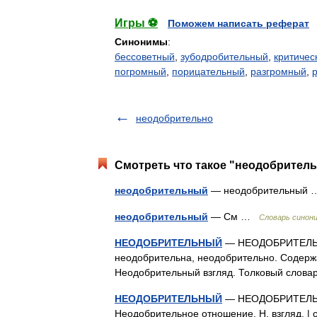
Игры ⚽
Поможем написать реферат
Синонимы
:
бессоветный
,
зубодробительный
,
критичес
погромный
,
порицательный
,
разгромный
,
неодобрительно
Смотреть что такое "неодобритель
неодобрительный
— неодобрительный
неодобрительный
— См …
Словарь синон
НЕОДОБРИТЕЛЬНЫЙ
— НЕОДОБРИТЕЛЬНЫ
неодобрительна, неодобрительно. Содерж
Неодобрительный взгляд. Толковый слова
НЕОДОБРИТЕЛЬНЫЙ
— НЕОДОБРИТЕЛЬНЫЙ
Неодобрительное отношение. Н. взгляд. | 