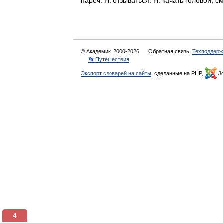
нареч. Н. отзываться. Н. качать головой,
© Академик, 2000-2026
Обратная связь:
Техподдерж
👣 Путешествия
Экспорт словарей на сайты
, сделанные на PHP,
Jo
3