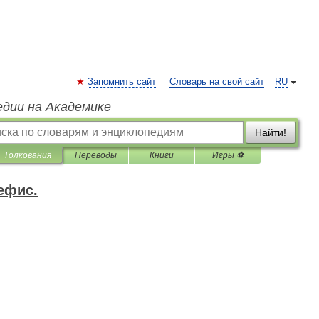
Запомнить сайт
Словарь на свой сайт
RU
едии на Академике
Найти!
Толкования
Переводы
Книги
Игры ⚽
ефис.