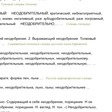
…
Толковый словарь Ожегова
ЫЙ НЕОДОБРИТЕЛЬНЫЙ, критический, неблагоприятный,
книжн. негативный, разг. зубодробительный, разг. погромный,
азг. ругательный НЕОДОБРИТЕЛЬНО,… …
Словарь-тезаурус
ий неодобрение. 2. Выражающий неодобрение. Толковый
000 …
Современный толковый словарь русского языка Ефремовой
еодобрительная, неодобрительное, неодобрительные,
добрительного, неодобрительных, неодобрительному,
одобрительным, неодобрительный, неодобрительную,… …
кратк. форма лен, льна …
Русский орфографический словарь
ен, неодобри/тельна, льно, льны; неодобри/тельнее …
льно. Содержащий в себе неодобрение, порицание. Н ое
брение, порицание. Н. взгляд. Н. тон. ◁ Неодобрительно,