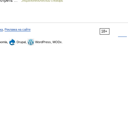
 смотреть …
Энциклопедический словарь
ка
,
Реклама на сайте
18+
omla,
Drupal,
WordPress, MODx.