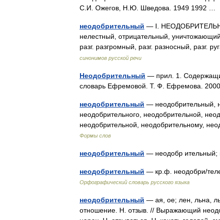
С.И. Ожегов, Н.Ю. Шведова. 1949 1992 
неодобрительный
— I. НЕОДОБРИТЕЛЬН
нелестный, отрицательный, уничтожающий, 
разг. разгромный, разг. разносный, р
синонимов русской речи
Неодобрительный
— прил. 1. Содержащ
словарь Ефремовой. Т. Ф. Ефремова. 2
неодобрительный
— неодобрительный, н
неодобрительного, неодобрительной, нео
неодобрительной, неодобрительному, не
Формы слов
неодобрительный
— неодобр ительный; 
неодобрительный
— кр.ф. неодобри/тел
Орфографический словарь русского языка
неодобрительный
— ая, ое; лен, льна, 
отношение. Н. отзыв. // Выражающий неодо