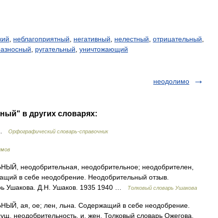
кий
,
неблагоприятный
,
негативный
,
нелестный
,
отрицательный
,
разносный
,
ругательный
,
уничтожающий
неодолимо
ный" в других словарях:
 …
Орфографический словарь-справочник
имов
Й, неодобрительная, неодобрительное; неодобрителен,
ащий в себе неодобрение. Неодобрительный отзыв.
рь Ушакова. Д.Н. Ушаков. 1935 1940 …
Толковый словарь Ушакова
, ая, ое; лен, льна. Содержащий в себе неодобрение.
сущ. неодобрительность, и, жен. Толковый словарь Ожегова.