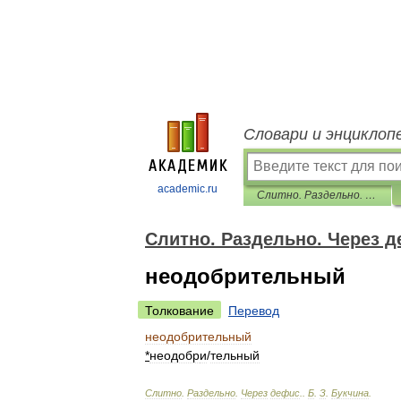
Словари и энциклоп
academic.ru
Слитно. Раздельно. Через дефис.
Слитно. Раздельно. Через д
неодобрительный
Толкование
Перевод
неодобрительный
*
неодобр
и
/
тельный
Слитно
.
Раздельно
.
Через
дефис
.
.
Б
.
З
.
Букчина
.