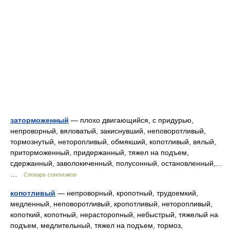
заторможенный
— плохо двигающийся, с придурью,
непроворный, вяловатый, закиснувший, неповоротливый,
тормознутый, неторопливый, обмякший, копотливый, вялый,
приторможенный, придержанный, тяжел на подъем,
сдержанный, заволокиченный, полусонный, остановленный,…
…
Словарь синонимов
копотливый
— непроворный, кропотный, трудоемкий,
медленный, неповоротливый, кропотливый, неторопливый,
копоткий, копотный, нерасторопный, небыстрый, тяжелый на
подъем, медлительный, тяжел на подъем, тормоз,