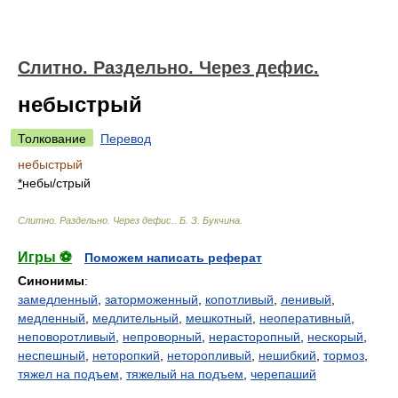
Слитно. Раздельно. Через дефис.
небыстрый
Толкование
Перевод
небыстрый
*
неб
ы/
стрый
Слитно. Раздельно. Через дефис.
.
Б. З. Букчина
.
Игры ⚽
Поможем написать реферат
Синонимы
:
замедленный
,
заторможенный
,
копотливый
,
ленивый
,
медленный
,
медлительный
,
мешкотный
,
неоперативный
,
неповоротливый
,
непроворный
,
нерасторопный
,
нескорый
,
неспешный
,
неторопкий
,
неторопливый
,
нешибкий
,
тормоз
,
тяжел на подъем
,
тяжелый на подъем
,
черепаший