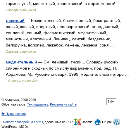
тормознутый, мешкотный, хлопотливый, заторможенный… …
Словарь синонимов
ленивый
— Бездеятельный, безжизненный, бесстрастный,
вялый, косный, инертный, неповоротливый, неподвижный,
сонливый, сонный, флегматический; медлительный,
мешкотный, апатичный. Ленивец, лентяй, бездельник,
белоручка, волопер, лежебок, лежень, леженка, соня …
Словарь синонимов
медлительный
— См. ленивый, тихий... Словарь русских
синонимов и сходных по смыслу выражений. под. ред. Н.
Абрамова, М.: Русские словари, 1999. медлительный неторо …
Словарь синонимов
© Академик, 2000-2026
18+
Обратная связь:
Техподдержка
,
Реклама на сайте
👣 Путешествия
Экспорт словарей на сайты
, сделанные на PHP,
Joomla,
Drupal,
WordPress, MODx.