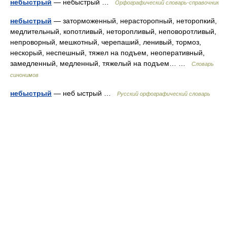
небыстрый
— небыстрый …
Орфографический словарь-справочник
небыстрый
— заторможенный, нерасторопный, неторопкий,
медлительный, копотливый, неторопливый, неповоротливый,
непроворный, мешкотный, черепаший, ленивый, тормоз,
нескорый, неспешный, тяжел на подъем, неоперативный,
замедленный, медленный, тяжелый на подъем… …
Словарь
синонимов
небыстрый
— неб ыстрый …
Русский орфографический словарь