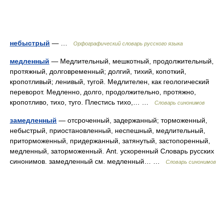
небыстрый
— …
Орфографический словарь русского языка
медленный
— Медлительный, мешкотный, продолжительный,
протяжный, долговременный; долгий, тихий, копоткий,
кропотливый; ленивый, тугой. Медлителен, как геологический
переворот. Медленно, долго, продолжительно, протяжно,
кропотливо, тихо, туго. Плестись тихо,… …
Словарь синонимов
замедленный
— отсроченный, задержанный; торможенный,
небыстрый, приостановленный, неспешный, медлительный,
приторможенный, придержанный, затянутый, застопоренный,
медленный, заторможенный. Ant. ускоренный Словарь русских
синонимов. замедленный см. медленный… …
Словарь синонимов