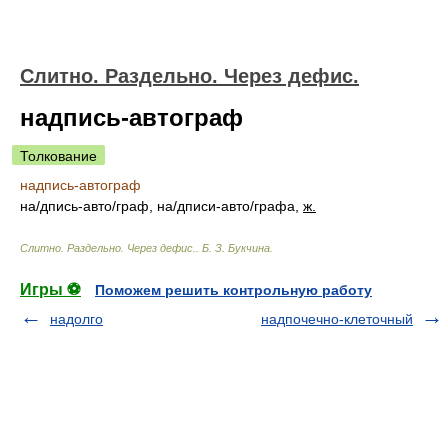
Слитно. Раздельно. Через дефис.
надпись-автограф
Толкование
надпись-автограф
н
а/
дпись-авт
о/
граф, н
а/
дписи-авт
о/
графа,
ж.
Слитно. Раздельно. Через дефис.
.
Б. З. Букчина
.
Игры ⚽
Поможем решить контрольную работу
надолго
надпочечно-клеточный