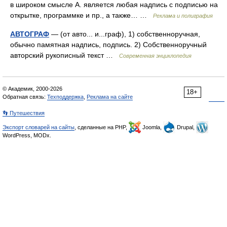
в широком смысле А. является любая надпись с подписью на
открытке, программке и пр., а также… …
Реклама и полиграфия
АВТОГРАФ
— (от авто... и...граф), 1) собственноручная,
обычно памятная надпись, подпись. 2) Собственноручный
авторский рукописный текст …
Современная энциклопедия
© Академик, 2000-2026
18+
Обратная связь:
Техподдержка
,
Реклама на сайте
👣 Путешествия
Экспорт словарей на сайты
, сделанные на PHP,
Joomla,
Drupal,
WordPress, MODx.