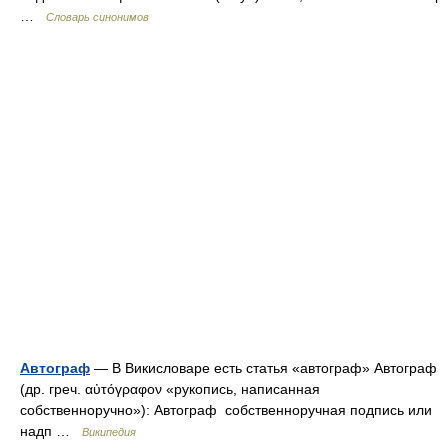
…
Словарь синонимов
Автограф
— В Викисловаре есть статья «автограф» Автограф
(др. греч. αὐτόγραφον «рукопись, написанная
собственноручно»): Автограф собственноручная подпись или
надп …
Википедия