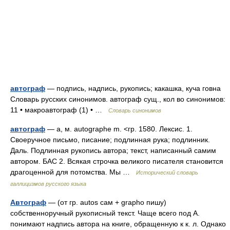
автограф
— подпись, надпись, рукопись; какашка, куча говна
Словарь русских синонимов. автограф сущ., кол во синонимов:
11 • макроавтограф (1) • …
Словарь синонимов
автограф
— а, м. autographe m. <гр. 1580. Лексис. 1.
Своеручное письмо, писание; подлинная рука; подлинник.
Даль. Подлинная рукопись автора; текст, написанный самим
автором. БАС 2. Всякая строчка великого писателя становится
драгоценной для потомства. Мы …
Исторический словарь
галлицизмов русского языка
Автограф
— (от гр. autos сам + grapho пишу)
собственноручный рукописный текст. Чаще всего под А.
понимают надпись автора на книге, обращенную к к. л. Однако