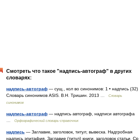
Смотреть что такое "надпись-автограф" в других
словарях:
надпись-автограф
— сущ., кол во синонимов: 1 • надпись (32)
Словарь синонимов ASIS. В.Н. Тришин. 2013 …
Словарь
синонимов
надпись-автограф
— надпись автограф, надписи автографа
…
Орфографический словарь-справочник
надпись
— Заглавие, заголовок, титул; вывеска. Надгробная
надпись эпитафия. Заглавие (титул) книги, заголовок статьи. Ср