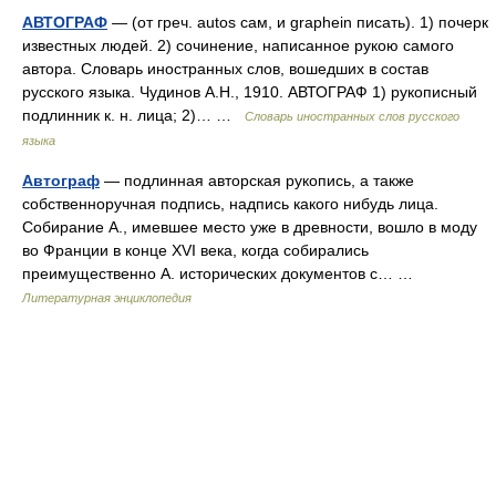
АВТОГРАФ
— (от греч. autos сам, и graphein писать). 1) почерк
известных людей. 2) сочинение, написанное рукою самого
автора. Словарь иностранных слов, вошедших в состав
русского языка. Чудинов А.Н., 1910. АВТОГРАФ 1) рукописный
подлинник к. н. лица; 2)… …
Словарь иностранных слов русского
языка
Автограф
— подлинная авторская рукопись, а также
собственноручная подпись, надпись какого нибудь лица.
Собирание А., имевшее место уже в древности, вошло в моду
во Франции в конце XVI века, когда собирались
преимущественно А. исторических документов с… …
Литературная энциклопедия