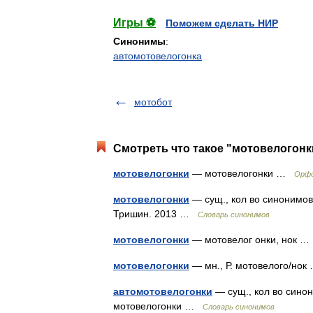
Игры ⚽
Поможем сделать НИР
Синонимы
:
автомотовелогонка
мотобот
Смотреть что такое "мотовелогонк
мотовелогонки
— мотовелогонки …
Орфо
мотовелогонки
— сущ., кол во синонимов:
Тришин. 2013 …
Словарь синонимов
мотовелогонки
— мотовелог онки, нок 
мотовелогонки
— мн., Р. мотовелого/но
автомотовелогонки
— сущ., кол во синони
мотовелогонки …
Словарь синонимов