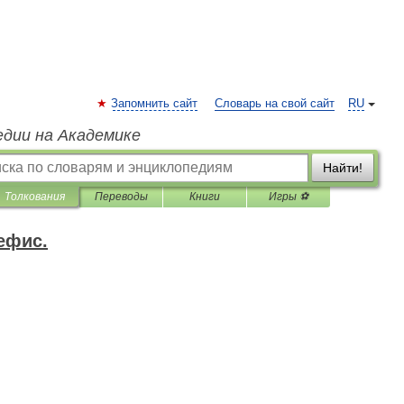
Запомнить сайт
Словарь на свой сайт
RU
едии на Академике
Найти!
Толкования
Переводы
Книги
Игры ⚽
ефис.