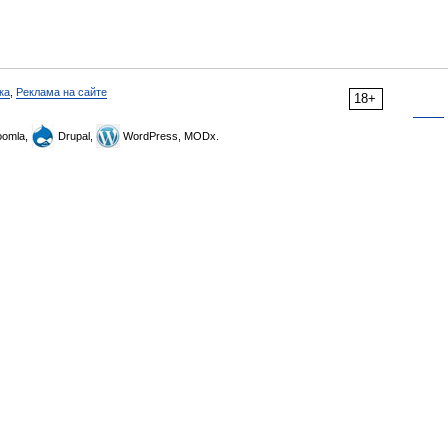
ка
,
Реклама на сайте
18+
omla,
Drupal,
WordPress, MODx.