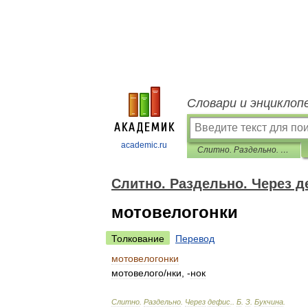
Словари и энциклоп
academic.ru
Слитно. Раздельно. Через дефис.
Слитно. Раздельно. Через д
мотовелогонки
Толкование
Перевод
мотовелогонки
мотовелог
о
/
нки
, -
нок
Слитно
.
Раздельно
.
Через
дефис
.
.
Б
.
З
.
Букчина
.