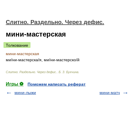
Слитно. Раздельно. Через дефис.
мини-мастерская
Толкование
мини-мастерская
м
и/
ни-мастерск
а/
я, м
и/
ни-мастерск
о/
й
Слитно. Раздельно. Через дефис.
.
Б. З. Букчина
.
Игры ⚽
Поможем написать реферат
мини-лыжи
мини-матч