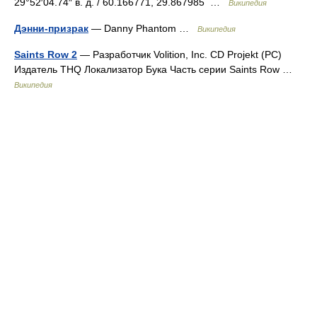
29°52′04.74″ в. д. / 60.166771, 29.867985 …
Википедия
Дэнни-призрак
— Danny Phantom …
Википедия
Saints Row 2
— Разработчик Volition, Inc. CD Projekt (PC)
Издатель THQ Локализатор Бука Часть серии Saints Row …
Википедия