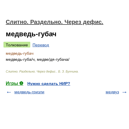
Слитно. Раздельно. Через дефис.
медведь-губач
Толкование
Перевод
медведь-губач
медведь-губ
а/
ч, медв
е/
дя-губач
а/
Слитно. Раздельно. Через дефис.
.
Б. З. Букчина
.
Игры ⚽
Нужно сделать НИР?
медведь-гризли
медвуз