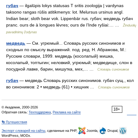
губач
— ilgalūpis lokys statusas T sritis zoologija | vardynas
taksono rangas rūšis atitikmenys: lot. Melursus ursinus angl.
Indian bear; sloth bear vok. Lippenbär rus. губач; медведь губач
pranc. ours de à longues lèvres; ours de l’Inde ryšiai:… …
Žinduolių
pavadinimų žodynas
медведь
— См. угрюмый... Словарь русских синонимов и
сходных по смыслу выражений. под. ред. Н. Абрамова, М.:
Русские словари, 1999. медведь (косолапый) мишка,
косолапый, топтыгин; неловкий, угрюмый; медведище, слон в
посудной лавке, барин, мишутка, мех,… …
Словарь синонимов
губач
— медведь Словарь русских синонимов. губач сущ., кол
во синонимов: 2 • медведь (61) • хищник …
Словарь синонимов
© Академик, 2000-2026
18+
Обратная связь:
Техподдержка
,
Реклама на сайте
👣 Путешествия
Экспорт словарей на сайты
, сделанные на PHP,
Joomla,
Drupal,
WordPress, MODx.