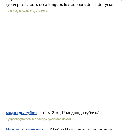
губач pranc. ours de à longues lèvres; ours de l’Inde ryšiai:… …
Žinduolių pavadinimų žodynas
медведь-губач
— (2 м 2 м), Р. медве/дя губача/ …
Орфографический словарь русского языка
Медведь-ленивец
— ? Губач Научная классификация