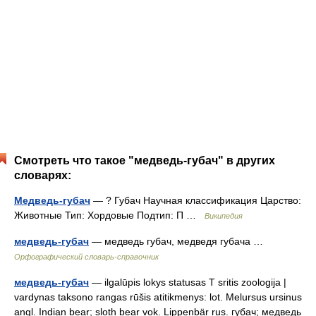
Смотреть что такое "медведь-губач" в других
словарях:
Медведь-губач
— ? Губач Научная классификация Царство:
Животные Тип: Хордовые Подтип: П …
Википедия
медведь-губач
— медведь губач, медведя губача …
Орфографический словарь-справочник
медведь-губач
— ilgalūpis lokys statusas T sritis zoologija |
vardynas taksono rangas rūšis atitikmenys: lot. Melursus ursinus
angl. Indian bear; sloth bear vok. Lippenbär rus. губач; медведь